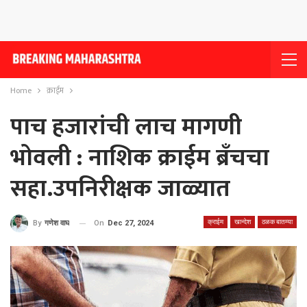
Home
क्राईम
पाच हजारांची लाच मागणी
भोवली : नाशिक क्राईम ब्रँचचा
सहा.उपनिरीक्षक जाळ्यात
क्राईम
खान्देश
ठळक बातम्या
On
Dec 27, 2024
By
गणेश वाघ