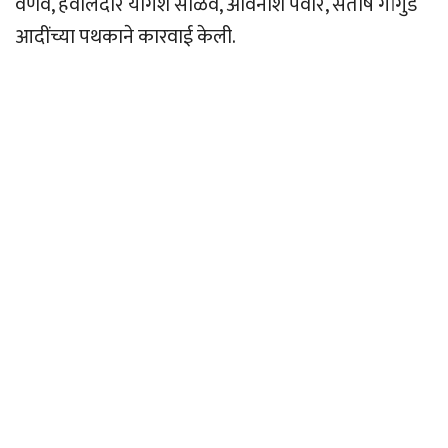
वणवे, हवालदार योगेश साळवे, अविनाश पवार, संतोष गांगुर्डे
आदींच्या पथकाने कारवाई केली.