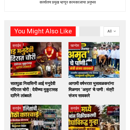
कार्यालय प्रमुख म्हणून कामकाजाचा अनुभव
You Might Also Like
All
क्राईम
खान्देश
सातपुडा निवासिनी आई मनुदेवी
आगामी वर्षभरात भुसावळकरांना
मंदिरात चोरी : देवीच्या मुकुटासह
मिळणार ‘अमृत’ चे पाणी : मंत्री
दागिने लांबवले
संजय सावकारे
क्राईम
क्राईम