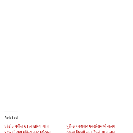
Related
एरंडोलमधील 61 लाखांच्या गांजा
पुरी-अहमदाबाद एक्स्प्रेसमध्ये सलग
प्रकरणी सहा महिन्यानंतर म्होरक्या
दुसर्‍या दिवशी सात किलो गांजा जप्त