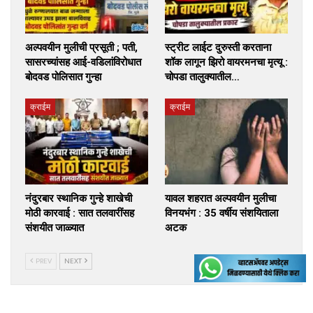
अल्पवयीन मुलीची प्रसूती ; पती,
स्ट्रीट लाईट दुरुस्ती करताना
सासरच्यांसह आई-वडिलांविरोधात
शॉक लागून झिरो वायरमनचा मृत्यू :
बोदवड पोलिसात गुन्हा
चोपडा तालुक्यातील…
क्राईम
क्राईम
नंदुरबार स्थानिक गुन्हे शाखेची
यावल शहरात अल्पवयीन मुलीचा
मोठी कारवाई : सात तलवारींसह
विनयभंग : 35 वर्षीय संशयिताला
संशयीत जाळ्यात
अटक
PREV
NEXT