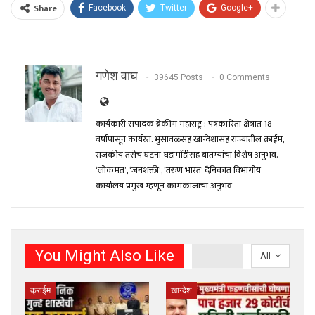
Share
Facebook
Twitter
Google+
गणेश वाघ
39645 Posts
0 Comments
कार्यकारी संपादक ब्रेकींग महाराष्ट्र : पत्रकारिता क्षेत्रात 18
वर्षांपासून कार्यरत. भुसावळसह खान्देशासह राज्यातील क्राईम,
राजकीय तसेच घटना-घडामोंडीसह बातम्यांचा विशेष अनुभव.
‘लोकमत’, ‘जनशक्ती’, ‘तरुण भारत’ दैनिकात विभागीय
कार्यालय प्रमुख म्हणून कामकाजाचा अनुभव
You Might Also Like
All
क्राईम
खान्देश