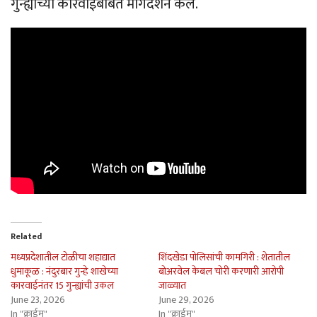
गुन्ह्याच्या कारवाईबाबत मार्गदर्शन केले.
Related
मध्यप्रदेशातील टोळीचा शहाद्यात
शिंदखेडा पोलिसांची कामगिरी : शेतातील
धुमाकूळ : नंदुरबार गुन्हे शाखेच्या
बोअरवेल केबल चोरी करणारी आरोपी
कारवाईनंतर 15 गुन्ह्यांची उकल
जाळ्यात
June 23, 2026
June 29, 2026
In "क्राईम"
In "क्राईम"