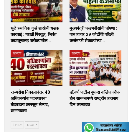
धुळे स्थानिक गुन्हे शाखेची धडक
मुख्यमंत्री फडणवीसांची घोषणा :
कारवाई : गावठी पिस्तूल, जिवंत
पाच हजार 29 कोटींची पहिली
काडतूसासह पारोळ्यातील…
कर्जमाफी शेतकर्‍यांच्या…
खान्देश
खान्देश
राज्यसेवा निकालानंतर 40
डॉ.वर्षा पाटील वुमन्स कॉलेज ऑफ
अधिकाऱ्यांना पदस्थापना :
होम सायन्समध्ये राष्ट्रीय हातमाग
बोदवडला तबस्सुम सैय्यद,
दिन उत्साहात
वरणगावला…
PREV
NEXT