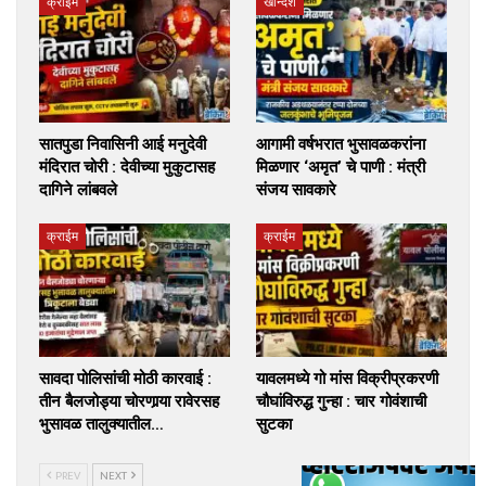
क्राईम
खान्देश
सातपुडा निवासिनी आई मनुदेवी
आगामी वर्षभरात भुसावळकरांना
मंदिरात चोरी : देवीच्या मुकुटासह
मिळणार ‘अमृत’ चे पाणी : मंत्री
दागिने लांबवले
संजय सावकारे
क्राईम
क्राईम
सावदा पोलिसांची मोठी कारवाई :
यावलमध्ये गो मांस विक्रीप्रकरणी
तीन बैलजोड्या चोरणार्‍या रावेरसह
चौघांविरुद्ध गुन्हा : चार गोवंशाची
भुसावळ तालुक्यातील…
सुटका
PREV
NEXT