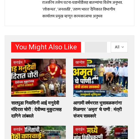
राजकीय तसेच घटना-घडामोंडीसह बातम्यांचा विशेष अनुभव.
‘लोकमत’, ‘जनशक्ती’, ‘तरुण भारत’ दैनिकात विभागीय
कार्यालय प्रमुख म्हणून कामकाजाचा अनुभव
You Might Also Like
All
क्राईम
खान्देश
सातपुडा निवासिनी आई मनुदेवी
आगामी वर्षभरात भुसावळकरांना
मंदिरात चोरी : देवीच्या मुकुटासह
मिळणार ‘अमृत’ चे पाणी : मंत्री
दागिने लांबवले
संजय सावकारे
क्राईम
क्राईम