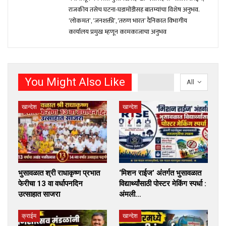
राजकीय तसेच घटना-घडामोंडीसह बातम्यांचा विशेष अनुभव.
‘लोकमत’, ‘जनशक्ती’, ‘तरुण भारत’ दैनिकात विभागीय
कार्यालय प्रमुख म्हणून कामकाजाचा अनुभव
You Might Also Like
All
खान्देश
खान्देश
भुसावळात श्री राधाकृष्ण प्रभात
‘मिशन राईज’ अंतर्गत भुसावळात
फेरीचा 13 वा वर्धापनदिन
विद्यार्थ्यांसाठी पोस्टर मेकिंग स्पर्धा :
उत्साहात साजरा
अंमली…
क्राईम
खान्देश