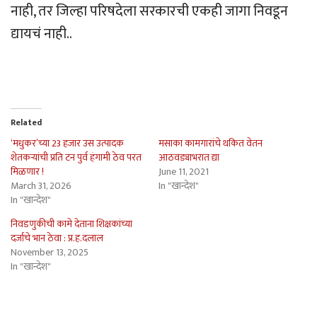
नाही, तर जिल्हा परिषदेला सरकारची एकही जागा निवडून
द्यायचं नाही..
Related
‘मधुकर’च्या 23 हजार उस उत्पादक
मसाका कामगारांचे थकित वेतन
शेतकर्‍यांची प्रति टन पुर्व हंगामी ठेव परत
आठवड्याभरात द्या
मिळणार !
June 11, 2021
March 31, 2026
In "खान्देश"
In "खान्देश"
निवडणुकीची कामे देताना शिक्षकांच्या
दर्जाचे भान ठेवा : प्र.ह.दलाल
November 13, 2025
In "खान्देश"