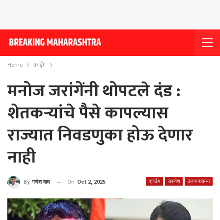
Home
क्राईम
मनोज जरांगेंनी थोपटले दंड :
शेतकर्‍यांचे पैसे कापल्यास
राज्यात निवडणुका होऊ देणार
नाही
क्राईम
खान्देश
ठळक बातम्या
On
Oct 2, 2025
By
गणेश वाघ