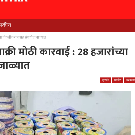
जकीय
ंच्या नॉयलॉन मांजासह संशयीत जाळ्यात
साक्री मोठी कारवाई : 28 हजारांच्या
जाळ्यात
क्राईम
खान्देश
ठळक बात