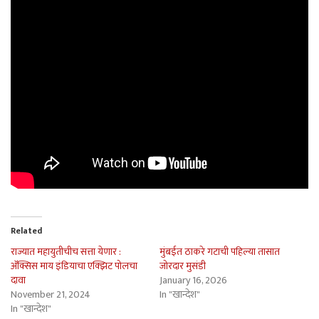
Related
राज्यात महायुतीचीच सत्ता येणार :
मुंबईत ठाकरे गटाची पहिल्या तासात
अ‍ॅक्सिस माय इंडियाचा एक्झिट पोलचा
जोरदार मुसंडी
दावा
January 16, 2026
November 21, 2024
In "खान्देश"
In "खान्देश"