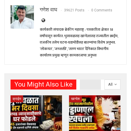
गणेश वाघ
39621 Posts
0 Comments
कार्यकारी संपादक ब्रेकींग महाराष्ट्र : पत्रकारिता क्षेत्रात 18
वर्षांपासून कार्यरत. भुसावळसह खान्देशासह राज्यातील क्राईम,
राजकीय तसेच घटना-घडामोंडीसह बातम्यांचा विशेष अनुभव.
‘लोकमत’, ‘जनशक्ती’, ‘तरुण भारत’ दैनिकात विभागीय
कार्यालय प्रमुख म्हणून कामकाजाचा अनुभव
You Might Also Like
All
क्राईम
खान्देश