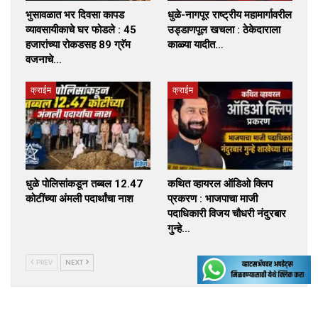
भुसावळात भर दिवसा कापड
धुळे-नागपूर राष्ट्रीय महामार्गावरील
व्यावसायीकाचे घर फोडले : 45
उड्डाणपूल खचला : ठेकेदाराला
हजारांच्या रोकडसह 89 ग्रॅम
काळ्या यादीत…
वजनाचे…
क्राईम
क्राईम
धुळे पोलिसांकडून तब्बल 12.47
कथित व्हायरल ऑडिओ क्लिप
कोटींच्या अंमली पदार्थांचा नाश
प्रकरण : भाजपाचा माजी
पदाधिकारी विजय चौधरी नंदुरबार
गुन्हे…
PREV
NEXT