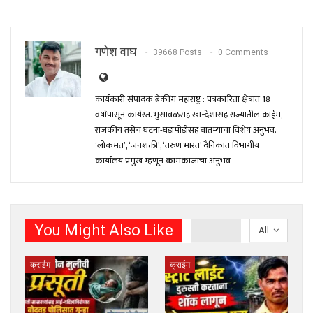
गणेश वाघ
39668 Posts
0 Comments
कार्यकारी संपादक ब्रेकींग महाराष्ट्र : पत्रकारिता क्षेत्रात 18
वर्षांपासून कार्यरत. भुसावळसह खान्देशासह राज्यातील क्राईम,
राजकीय तसेच घटना-घडामोंडीसह बातम्यांचा विशेष अनुभव.
‘लोकमत’, ‘जनशक्ती’, ‘तरुण भारत’ दैनिकात विभागीय
कार्यालय प्रमुख म्हणून कामकाजाचा अनुभव
You Might Also Like
All
क्राईम
क्राईम