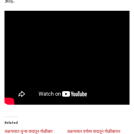
आहे.
Related
जळगावात जुन्या वादातून गोळीबार :
जळगावात वर्चस्व वादातून गोळीबारात