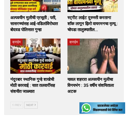
अल्पवयीन मुलीची प्रसूती ; पती,
स्ट्रीट लाईट दुरुस्ती करताना
सासरच्यांसह आई-वडिलांविरोधात
शॉक लागून झिरो वायरमनचा मृत्यू :
बोदवड पोलिसात गुन्हा
चोपडा तालुक्यातील…
क्राईम
क्राईम
नंदुरबार स्थानिक गुन्हे शाखेची
यावल शहरात अल्पवयीन मुलीचा
मोठी कारवाई : सात तलवारींसह
विनयभंग : 35 वर्षीय संशयिताला
संशयीत जाळ्यात
अटक
PREV
NEXT