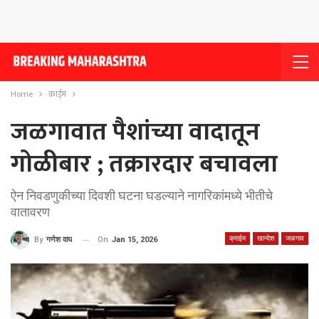
Home
क्राईम
जळगावात पैशांच्या वादातून
गोळीबार ; तक्रारदार बचावला
ऐन निवडणुकीच्या दिवशी घटना घडल्याने नागरिकांमध्ये भीतीचे
वातावरण
क्राईम
खान्देश
जळगाव
On
Jan 15, 2026
By
गणेश वाघ