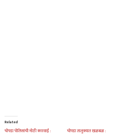
Related
चोपडा पोलिसांची मोठी कारवाई :
चोपडा तालुक्यात खळबळ :