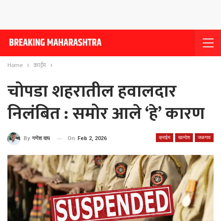
Home
क्राईम
चोपडा शहरातील हवालदार
निलंबित : समोर आले ‘हे’ कारण
क्राईम
खान्देश
जळगाव
On
Feb 2, 2026
By
गणेश वाघ