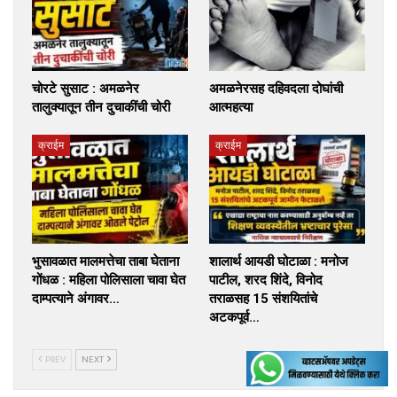
चोरटे सुसाट : अमळनेर
अमळनेरसह दहिवदला दोघांची
तालुक्यातून तीन दुचाकींची चोरी
आत्महत्या
क्राईम
क्राईम
भुसावळात मालमत्तेचा ताबा घेताना
शालार्थ आयडी घोटाळा : मनोज
गोंधळ : महिला पोलिसाला चावा घेत
पाटील, शरद शिंदे, विनोद
दाम्पत्याने अंगावर…
तराळसह 15 संशयितांचे
अटकपूर्व…
PREV
NEXT