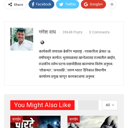
Share
Facebook
Twitter
Google+
गणेश वाघ
39649 Posts
0 Comments
कार्यकारी संपादक ब्रेकींग महाराष्ट्र : पत्रकारिता क्षेत्रात 18
वर्षांपासून कार्यरत. भुसावळसह खान्देशासह राज्यातील क्राईम,
राजकीय तसेच घटना-घडामोंडीसह बातम्यांचा विशेष अनुभव.
‘लोकमत’, ‘जनशक्ती’, ‘तरुण भारत’ दैनिकात विभागीय
कार्यालय प्रमुख म्हणून कामकाजाचा अनुभव
You Might Also Like
All
क्राईम
क्राईम