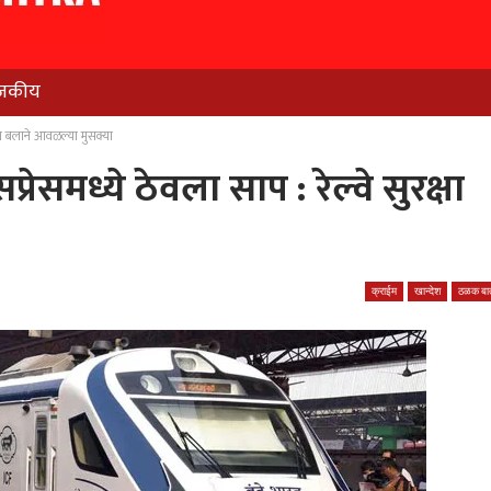
जकीय
क्षा बलाने आवळल्या मुसक्या
्रेसमध्ये ठेवला साप : रेल्वे सुरक्षा
क्राईम
खान्देश
ठळक बात