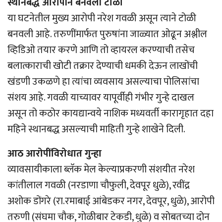
स्थानबद्ध आरोपीने बनवली टोळी
या घटनेतील मुख्य आरोपी नरेश गवळी असून त्याने टोळी
बनवली आहे. तरुणींमार्फत पुरुषांना जाळ्यात ओढून अश्लील
व्हिडिओ तयार करणे आणि तो व्हायरल करण्याची तसेच
बलात्काराची खोटी तक्रार देण्याची धमकी देऊन लाखोंची
खंडणी उकळणे हा त्यांचा व्यवसाय असल्याचा पोलिसांचा
संशय आहे. गवळी याच्यावर यापूर्वीही गंभीर गुन्हे दाखल
असून तो कठोर कायद्यान्वये नाशिक मध्यवर्ती कारागृहात दहा
महिने स्थानबद्ध असल्याची माहिती गुन्हे शाखेने दिली.
आठ आरोपींविरोधात गुन्हा
व्यावसायीकाला ब्लॅक मेल केल्याप्रकरणी संशयीत नरेश
कांतीलाल गवळी (नरडाणा चौफुली, देवपूर धुळे), रवींद्र
अशोक डोंगरे (रा.रमाबाई आंबेडकर नगर, देवपूर, धुळे), आरोपी
तरुणी (संघमा चौक, गोळीबार टेकडी, धुळे) व सोबतच्या दोन