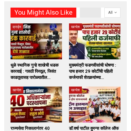
You Might Also Like
All
क्राईम
खान्देश
धुळे स्थानिक गुन्हे शाखेची धडक
मुख्यमंत्री फडणवीसांची घोषणा :
कारवाई : गावठी पिस्तूल, जिवंत
पाच हजार 29 कोटींची पहिली
काडतूसासह पारोळ्यातील…
कर्जमाफी शेतकर्‍यांच्या…
खान्देश
खान्देश
राज्यसेवा निकालानंतर 40
डॉ.वर्षा पाटील वुमन्स कॉलेज ऑफ