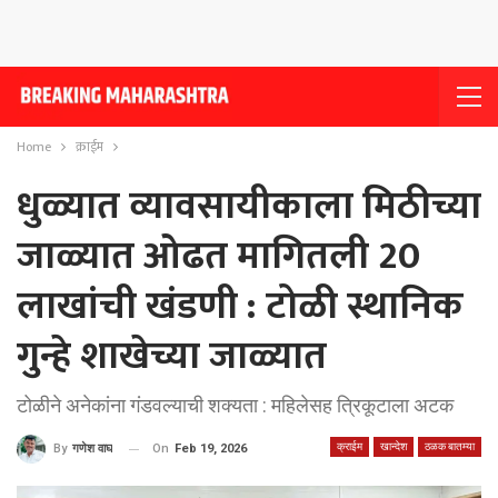
Home
क्राईम
धुळ्यात व्यावसायीकाला मिठीच्या
जाळ्यात ओढत मागितली 20
लाखांची खंडणी : टोळी स्थानिक
गुन्हे शाखेच्या जाळ्यात
टोळीने अनेकांना गंडवल्याची शक्यता : महिलेसह त्रिकूटाला अटक
क्राईम
खान्देश
ठळक बातम्या
On
Feb 19, 2026
By
गणेश वाघ