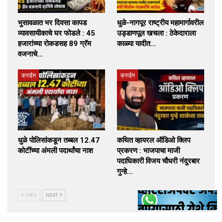
भुसावळात भर दिवसा कापड
धुळे-नागपूर राष्ट्रीय महामार्गावरील
व्यावसायीकाचे घर फोडले : 45
उड्डाणपूल खचला : ठेकेदाराला
हजारांच्या रोकडसह 89 ग्रॅम
काळ्या यादीत…
वजनाचे…
क्राईम
क्राईम
धुळे पोलिसांकडून तब्बल 12.47
कथित व्हायरल ऑडिओ क्लिप
कोटींच्या अंमली पदार्थांचा नाश
प्रकरण : भाजपाचा माजी
पदाधिकारी विजय चौधरी नंदुरबार
गुन्हे…
PREV
NEXT