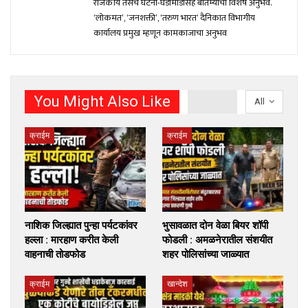
राजकीय तसेच घटना-घडामोंडीसह बातम्यांचा विशेष अनुभव.
‘लोकमत’, ‘जनशक्ती’, ‘तरुण भारत’ दैनिकात विभागीय
कार्यालय प्रमुख म्हणून कामकाजाचा अनुभव
You Might Also Like
All
क्राईम
क्राईम
नाशिक जिल्ह्यात पुन्हा पर्यटकांवर
भुसावळात दोन वेळा बियर शॉपी
हल्ला : मारहाण करीत केली
फोडली : अमळनेरातील संशयीत
वाहनाची तोडफोड
शहर पोलिसांच्या जाळ्यात
क्राईम
खान्देश