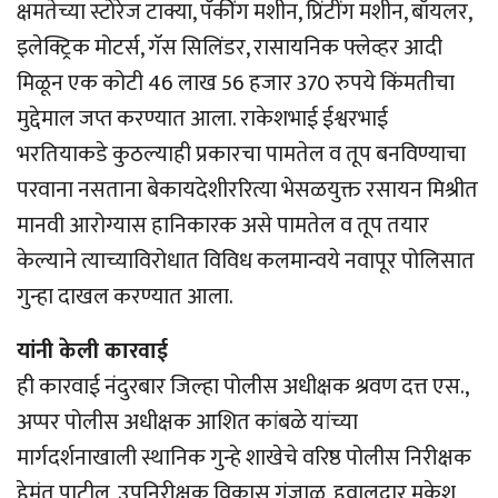
क्षमतेच्या स्टोरेज टाक्या, पॅकींग मशीन, प्रिंटींग मशीन, बॉयलर,
इलेक्ट्रिक मोटर्स, गॅस सिलिंडर, रासायनिक फ्लेव्हर आदी
मिळून एक कोटी 46 लाख 56 हजार 370 रुपये किंमतीचा
मुद्देमाल जप्त करण्यात आला. राकेशभाई ईश्वरभाई
भरतियाकडे कुठल्याही प्रकारचा पामतेल व तूप बनविण्याचा
परवाना नसताना बेकायदेशीररित्या भेसळयुक्त रसायन मिश्रीत
मानवी आरोग्यास हानिकारक असे पामतेल व तूप तयार
केल्याने त्याच्याविरोधात विविध कलमान्वये नवापूर पोलिसात
गुन्हा दाखल करण्यात आला.
यांनी केली कारवाई
ही कारवाई नंदुरबार जिल्हा पोलीस अधीक्षक श्रवण दत्त एस.,
अप्पर पोलीस अधीक्षक आशित कांबळे यांच्या
मार्गदर्शनाखाली स्थानिक गुन्हे शाखेचे वरिष्ठ पोलीस निरीक्षक
हेमंत पाटील, उपनिरीक्षक विकास गुंजाळ, हवालदार मुकेश