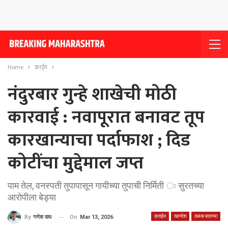
Home
क्राईम
नंदुरबार गुन्हे शाखेची मोठी
कारवाई : नवापूरात बनावट तूप
कारखान्याचा पर्दाफाश ; दिड
कोटींचा मुद्देमाल जप्त
पाम तेल, वनस्पती तुपापासून गायीच्या तुपाची निर्मिती ः सुरतच्या
आरोपीला बेड्या
क्राईम
खान्देश
ठळक बातम्या
On
Mar 13, 2026
By
गणेश वाघ