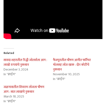
Related
सावदा शहरातील रिद्धी ज्वेलर्सला आग :
फैजपूरातील भीषण आगीत फर्निचर
लाखो रुपयांचे नुकसान
मॉलसह लॉज खाक : दोन कोटींचे
December 3, 2024
नुकसान
In "क्राईम"
November 10, 2025
In "क्राईम"
जळगावातील शिवराम लॉजला भीषण
आग : सात लाखांचे नुकसान
March 18, 2025
In "क्राईम"