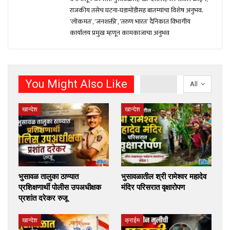
राजकीय तसेच घटना-घडामोंडीसह बातम्यांचा विशेष अनुभव.
‘लोकमत’, ‘जनशक्ती’, ‘तरुण भारत’ दैनिकात विभागीय
कार्यालय प्रमुख म्हणून कामकाजाचा अनुभव
You Might Also Like
All
खान्देश
खान्देश
भुसावळ तालुका ठाण्यात
भुसावळातील श्री रामेश्वर महादेव
प्रशिक्षणार्थी पोलीस उपअधीक्षक
मंदिर परिसरात वृक्षारोपण
प्रशांत दरेकर रुजू
खान्देश
क्राईम