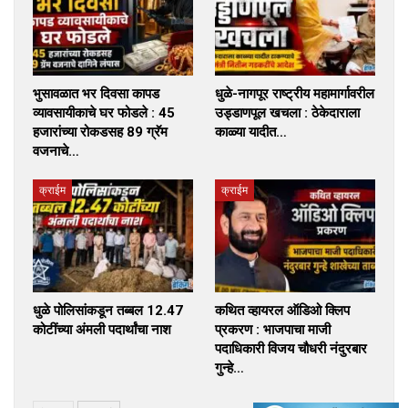
भुसावळात भर दिवसा कापड
धुळे-नागपूर राष्ट्रीय महामार्गावरील
व्यावसायीकाचे घर फोडले : 45
उड्डाणपूल खचला : ठेकेदाराला
हजारांच्या रोकडसह 89 ग्रॅम
काळ्या यादीत…
वजनाचे…
क्राईम
क्राईम
धुळे पोलिसांकडून तब्बल 12.47
कथित व्हायरल ऑडिओ क्लिप
कोटींच्या अंमली पदार्थांचा नाश
प्रकरण : भाजपाचा माजी
पदाधिकारी विजय चौधरी नंदुरबार
गुन्हे…