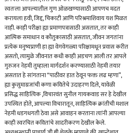
स्वतःला आपल्यातील गुण ओळखण्यासाठी आपणच मदत
करायला हवी, जिद्द, चिकाटी आणि परिश्रमाशिवाय यश मिळत
नाही. काही परीक्षा ह्या प्रमाणपत्रासाठी असतात, तर काही
आत्मिक समाधान व कौतुकासाठी असतात, जीवन जगतांना
प्रत्येक मनुष्यप्राणी हा ह्या वेगवेगळ्या परिक्षामधून प्रवास करीत
असतो, त्यामुळे जीवनात कधी काही अडचण आली तर आपले
गुरुजन नेहमी तुम्हाला मार्गदर्शन करण्यासाठी नेहमी तयार
असतात हे सांगताना “पाठीवर हात ठेवून फक्त लढ म्हणा”,
ह्या कुसुमाग्रजांची कणा कवितेचे उदाहरण दिले, यावेळी
प्रसिद्ध साहित्यिक ,विचारवंत सुनील गायकवाड सर हे देखील
उपस्थित होते, आपल्या विचारातून, साहित्यिक क्रांतीची मशाल
नेहमी धडगधगती ठेवा असे आवाहन करताना त्यांनी आपल्या
काही स्वरचित कवितांचे सादरीकरण देखील केले.
अध्यक्षस्थानी प्राचार्य जी.बी.शेळके म्हणाले की, खान्देशात