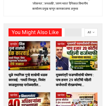
‘लोकमत’, ‘जनशक्ती’, ‘तरुण भारत’ दैनिकात विभागीय
कार्यालय प्रमुख म्हणून कामकाजाचा अनुभव
You Might Also Like
All
क्राईम
खान्देश
धुळे स्थानिक गुन्हे शाखेची धडक
मुख्यमंत्री फडणवीसांची घोषणा :
कारवाई : गावठी पिस्तूल, जिवंत
पाच हजार 29 कोटींची पहिली
काडतूसासह पारोळ्यातील…
कर्जमाफी शेतकर्‍यांच्या…
खान्देश
खान्देश