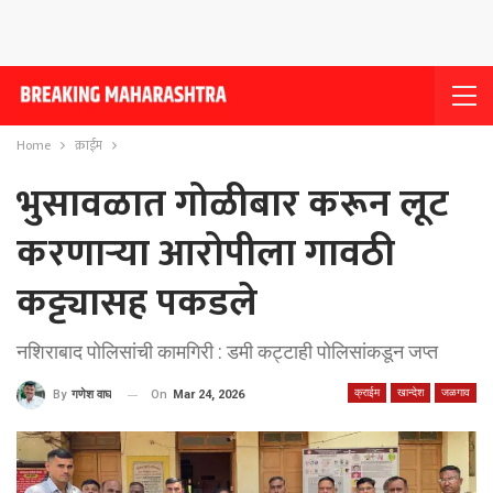
Home
क्राईम
भुसावळात गोळीबार करून लूट
करणार्‍या आरोपीला गावठी
कट्ट्यासह पकडले
नशिराबाद पोलिसांची कामगिरी : डमी कट्टाही पोलिसांकडून जप्त
क्राईम
खान्देश
जळगाव
On
Mar 24, 2026
By
गणेश वाघ