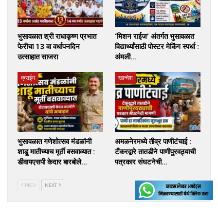
भुसावळात श्री राधाकृष्ण प्रभात
‘मिशन राईज’ अंतर्गत भुसावळात
फेरीचा 13 वा वर्धापनदिन
विद्यार्थ्यांसाठी पोस्टर मेकिंग स्पर्धा :
उत्साहात साजरा
अंमली…
क्राईम
खान्देश
भुसावळात गणेशोत्सव मंडळांनी
अमळनेरमध्ये तीव्र पाणीटंचाई :
शाडू मातीच्याच मूर्ती बसवाव्यात :
टँकरद्वारे तातडीने पाणीपुरवठ्याची
डीवायएसपी केदार बारबोले…
पत्रकार संघटनेची…
PREV
NEXT