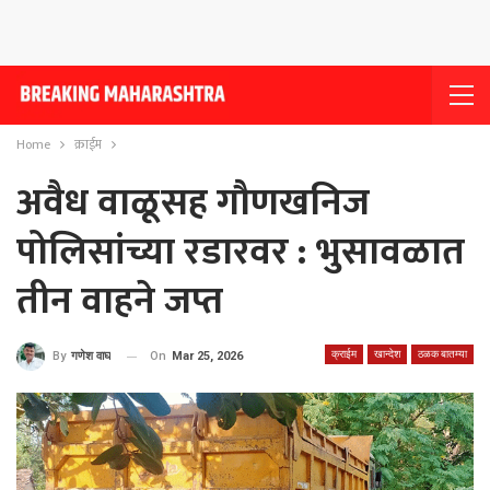
Home
क्राईम
अवैध वाळूसह गौणखनिज
पोलिसांच्या रडारवर : भुसावळात
तीन वाहने जप्त
क्राईम
खान्देश
ठळक बातम्या
On
Mar 25, 2026
By
गणेश वाघ