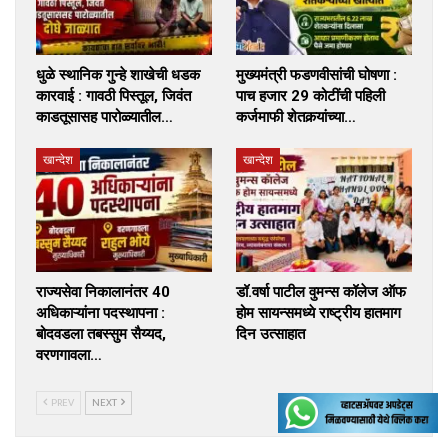
धुळे स्थानिक गुन्हे शाखेची धडक
मुख्यमंत्री फडणवीसांची घोषणा :
कारवाई : गावठी पिस्तूल, जिवंत
पाच हजार 29 कोटींची पहिली
काडतूसासह पारोळ्यातील…
कर्जमाफी शेतकर्‍यांच्या…
खान्देश
खान्देश
राज्यसेवा निकालानंतर 40
डॉ.वर्षा पाटील वुमन्स कॉलेज ऑफ
अधिकाऱ्यांना पदस्थापना :
होम सायन्समध्ये राष्ट्रीय हातमाग
बोदवडला तबस्सुम सैय्यद,
दिन उत्साहात
वरणगावला…
PREV
NEXT