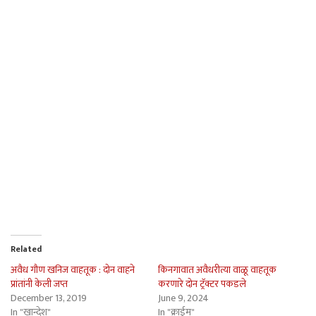
Related
अवैध गौण खनिज वाहतूक : दोन वाहने
किनगावात अवैधरीत्या वाळू वाहतूक
प्रांतांनी केली जप्त
करणारे दोन ट्रॅक्टर पकडले
December 13, 2019
June 9, 2024
In "खान्देश"
In "क्राईम"