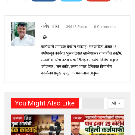
गणेश वाघ
39645 Posts
0 Comments
कार्यकारी संपादक ब्रेकींग महाराष्ट्र : पत्रकारिता क्षेत्रात 18
वर्षांपासून कार्यरत. भुसावळसह खान्देशासह राज्यातील क्राईम,
राजकीय तसेच घटना-घडामोंडीसह बातम्यांचा विशेष अनुभव.
‘लोकमत’, ‘जनशक्ती’, ‘तरुण भारत’ दैनिकात विभागीय
कार्यालय प्रमुख म्हणून कामकाजाचा अनुभव
You Might Also Like
All
क्राईम
खान्देश