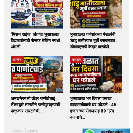
‘मिशन राईज’ अंतर्गत भुसावळात
भुसावळात गणेशोत्सव मंडळांनी
विद्यार्थ्यांसाठी पोस्टर मेकिंग स्पर्धा :
शाडू मातीच्याच मूर्ती बसवाव्यात :
अंमली…
डीवायएसपी केदार बारबोले…
खान्देश
क्राईम
अमळनेरमध्ये तीव्र पाणीटंचाई :
भुसावळात भर दिवसा कापड
टँकरद्वारे तातडीने पाणीपुरवठ्याची
व्यावसायीकाचे घर फोडले : 45
पत्रकार संघटनेची…
हजारांच्या रोकडसह 89 ग्रॅम
वजनाचे…
PREV
NEXT