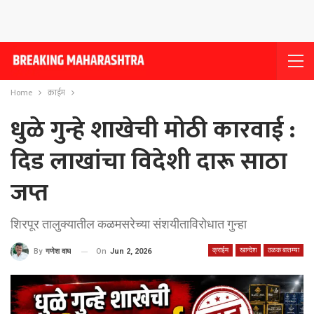
Home
क्राईम
धुळे गुन्हे शाखेची मोठी कारवाई :
दिड लाखांचा विदेशी दारू साठा
जप्त
शिरपूर तालुक्यातील कळमसरेच्या संशयीताविरोधात गुन्हा
क्राईम
खान्देश
ठळक बातम्या
On
Jun 2, 2026
By
गणेश वाघ