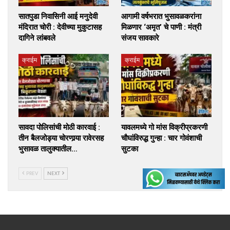
सातपुडा निवासिनी आई मनुदेवी
आगामी वर्षभरात भुसावळकरांना
मंदिरात चोरी : देवीच्या मुकुटासह
मिळणार ‘अमृत’ चे पाणी : मंत्री
दागिने लांबवले
संजय सावकारे
क्राईम
क्राईम
सावदा पोलिसांची मोठी कारवाई :
यावलमध्ये गो मांस विक्रीप्रकरणी
तीन बैलजोड्या चोरणार्‍या रावेरसह
चौघांविरुद्ध गुन्हा : चार गोवंशाची
भुसावळ तालुक्यातील…
सुटका
PREV
NEXT