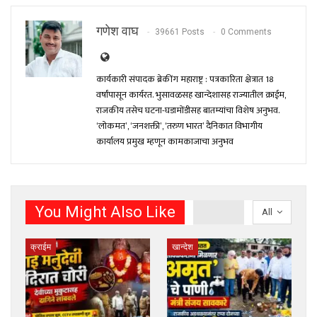
गणेश वाघ
39661 Posts
0 Comments
कार्यकारी संपादक ब्रेकींग महाराष्ट्र : पत्रकारिता क्षेत्रात 18
वर्षांपासून कार्यरत. भुसावळसह खान्देशासह राज्यातील क्राईम,
राजकीय तसेच घटना-घडामोंडीसह बातम्यांचा विशेष अनुभव.
‘लोकमत’, ‘जनशक्ती’, ‘तरुण भारत’ दैनिकात विभागीय
कार्यालय प्रमुख म्हणून कामकाजाचा अनुभव
You Might Also Like
All
क्राईम
खान्देश