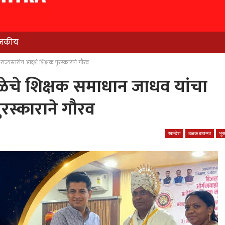
जकीय
राज्यस्तरीय आदर्श शिक्षक पुरस्काराने गौरव
ाळेचे शिक्षक समाधान जाधव यांचा
ुरस्काराने गौरव
खान्देश
ठळक बातम्या
भु