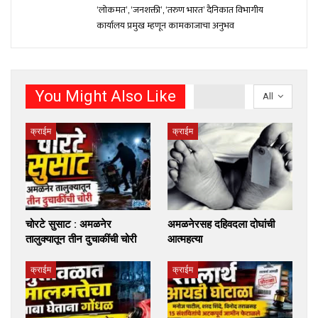
‘लोकमत’, ‘जनशक्ती’, ‘तरुण भारत’ दैनिकात विभागीय
कार्यालय प्रमुख म्हणून कामकाजाचा अनुभव
You Might Also Like
All
क्राईम
क्राईम
चोरटे सुसाट : अमळनेर
अमळनेरसह दहिवदला दोघांची
तालुक्यातून तीन दुचाकींची चोरी
आत्महत्या
क्राईम
क्राईम