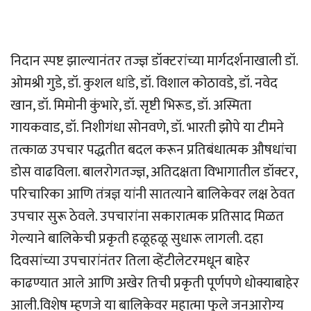
निदान स्पष्ट झाल्यानंतर तज्ज्ञ डॉक्टरांच्या मार्गदर्शनाखाली डॉ.
ओमश्री गुडे, डॉ. कुशल धांडे, डॉ. विशाल कोठावडे, डॉ. नवेद
खान, डॉ. मिमोनी कुंभारे, डॉ. सृष्टी भिरूड, डॉ. अस्मिता
गायकवाड, डॉ. निशीगंधा सोनवणे, डॉ. भारती झोेपे या टीमने
तत्काळ उपचार पद्धतीत बदल करून प्रतिबंधात्मक औषधांचा
डोस वाढविला. बालरोगतज्ज्ञ, अतिदक्षता विभागातील डॉक्टर,
परिचारिका आणि तंत्रज्ञ यांनी सातत्याने बालिकेवर लक्ष ठेवत
उपचार सुरू ठेवले. उपचारांना सकारात्मक प्रतिसाद मिळत
गेल्याने बालिकेची प्रकृती हळूहळू सुधारू लागली. दहा
दिवसांच्या उपचारांनंतर तिला व्हेंटीलेटरमधून बाहेर
काढण्यात आले आणि अखेर तिची प्रकृती पूर्णपणे धोक्याबाहेर
आली.विशेष म्हणजे या बालिकेवर महात्मा फुले जनआरोग्य