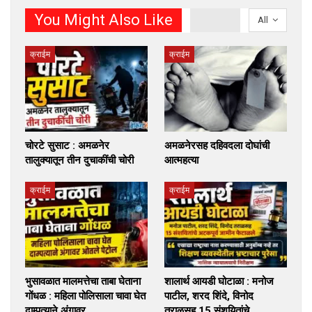
You Might Also Like
All
क्राईम
क्राईम
चोरटे सुसाट : अमळनेर
अमळनेरसह दहिवदला दोघांची
तालुक्यातून तीन दुचाकींची चोरी
आत्महत्या
क्राईम
क्राईम
भुसावळात मालमत्तेचा ताबा घेताना
शालार्थ आयडी घोटाळा : मनोज
गोंधळ : महिला पोलिसाला चावा घेत
पाटील, शरद शिंदे, विनोद
दाम्पत्याने अंगावर…
तराळसह 15 संशयितांचे