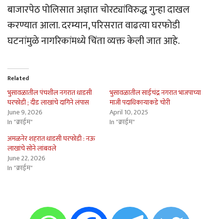
बाजारपेठ पोलिसात अज्ञात चोरट्यांविरुद्ध गुन्हा दाखल
करण्यात आला. दरम्यान, परिसरात वाढत्या घरफोडी
घटनांमुळे नागरिकांमध्ये चिंता व्यक्त केली जात आहे.
Related
भुसावळातील पंचशील नगरात धाडसी
भुसावळातील साईचंद्र नगरात भाजपाच्या
घरफोडी ; दीड लाखांचे दागिने लंपास
माजी पदाधिकार्‍याकडे चोरी
June 9, 2026
April 10, 2025
In "क्राईम"
In "क्राईम"
अमळनेर शहरात धाडसी घरफोडी : नऊ
लाखांचे सोने लांबवले
June 22, 2026
In "क्राईम"