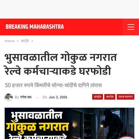
Home
क्राईम
भुसावळातील गोकुळ नगरात
रेल्वे कर्मचार्‍याकडे घरफोडी
50 हजार रुपये किंमतीचे सोन्या-चांदीचे दागिने लंपास
क्राईम
खान्देश
ठळक बातम्या
On
Jun 3, 2026
By
गणेश वाघ