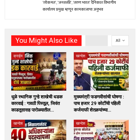
‘लोकमत’, ‘जनशक्ती’, ‘तरुण भारत’ दैनिकात विभागीय
कार्यालय प्रमुख म्हणून कामकाजाचा अनुभव
You Might Also Like
All
क्राईम
खान्देश
धुळे स्थानिक गुन्हे शाखेची धडक
मुख्यमंत्री फडणवीसांची घोषणा :
कारवाई : गावठी पिस्तूल, जिवंत
पाच हजार 29 कोटींची पहिली
काडतूसासह पारोळ्यातील…
कर्जमाफी शेतकर्‍यांच्या…
खान्देश
खान्देश