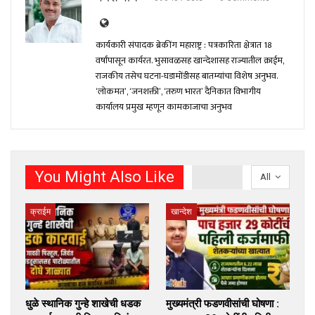
कार्यकारी संपादक ब्रेकींग महाराष्ट्र : पत्रकारिता क्षेत्रात 18
वर्षांपासून कार्यरत. भुसावळसह खान्देशासह राज्यातील क्राईम,
राजकीय तसेच घटना-घडामोंडीसह बातम्यांचा विशेष अनुभव.
‘लोकमत’, ‘जनशक्ती’, ‘तरुण भारत’ दैनिकात विभागीय
कार्यालय प्रमुख म्हणून कामकाजाचा अनुभव
You Might Also Like
All
क्राईम
खान्देश
धुळे स्थानिक गुन्हे शाखेची धडक
मुख्यमंत्री फडणवीसांची घोषणा :