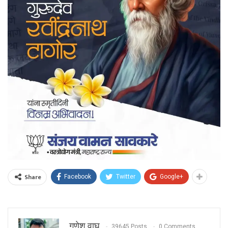
Share
Facebook
Twitter
Google+
गणेश वाघ
39645 Posts
0 Comments