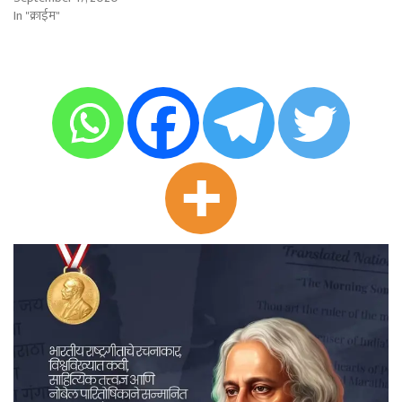
In "क्राईम"