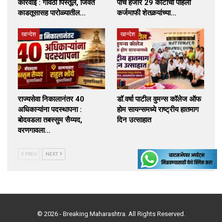
कारवाई : गावठी पिस्तूल, जिवंत
पाच हजार 29 कोटींची पहिली
काडतूसासह पारोळ्यातील…
कर्जमाफी शेतकर्‍यांच्या…
खान्देश
खान्देश
राज्यसेवा निकालानंतर 40
डॉ.वर्षा पाटील वुमन्स कॉलेज ऑफ
अधिकाऱ्यांना पदस्थापना :
होम सायन्समध्ये राष्ट्रीय हातमाग
बोदवडला तबस्सुम सैय्यद,
दिन उत्साहात
वरणगावला…
PREV
NEXT
© 2026 - Breaking Maharashtra. All Rights Reserved.