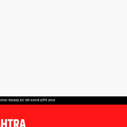
ांच्या रोकडसह 89 ग्रॅम वजनाचे दागिने लंपास