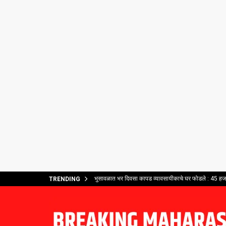
भुसावळात भर दिवसा कापड व्यावसायीकाचे घर फोडले : 45 हजार
TRENDING