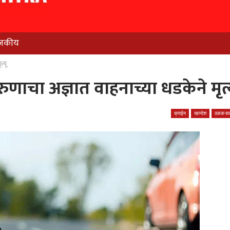
जकीय
त्यू
णाचा अज्ञात वाहनाच्या धडकेने मृत्
क्राईम
खान्देश
ठळक बात