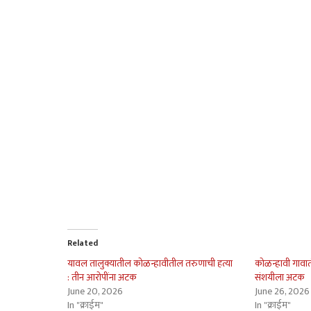
Related
यावल तालुक्यातील कोळन्हावीतील तरुणाची हत्या
कोळन्हावी गावात
: तीन आरोपींना अटक
संशयीला अटक
June 20, 2026
June 26, 2026
In "क्राईम"
In "क्राईम"