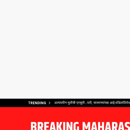
अल्पवयीन मुलीची प्रसूती ; पती, सासरच्यांसह आई-वडिलांविरोध
TRENDING