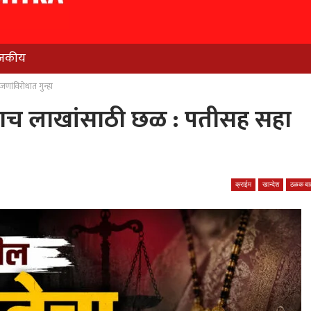
जकीय
णांविरोधात गुन्हा
पाच लाखांसाठी छळ : पतीसह सहा
क्राईम
खान्देश
ठळक बात