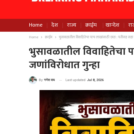
Home
देश
राज्य
क्राईम
खान्देश
रा
Home
क्राईम
भुसावळातील विवाहितेचा पाच लाखांसाठी छळ : पतीसह सहा ज
भुसावळातील विवाहितेचा 
जणांविरोधात गुन्हा
Last updated
Jul 8, 2026
By
गणेश वाघ