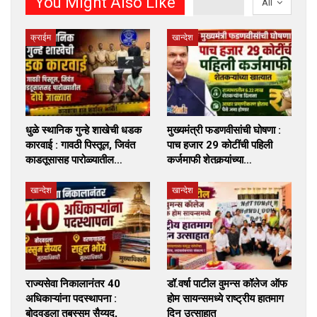
You Might Also Like
All
क्राईम
खान्देश
धुळे स्थानिक गुन्हे शाखेची धडक
मुख्यमंत्री फडणवीसांची घोषणा :
कारवाई : गावठी पिस्तूल, जिवंत
पाच हजार 29 कोटींची पहिली
काडतूसासह पारोळ्यातील…
कर्जमाफी शेतकर्‍यांच्या…
खान्देश
खान्देश
राज्यसेवा निकालानंतर 40
डॉ.वर्षा पाटील वुमन्स कॉलेज ऑफ
अधिकाऱ्यांना पदस्थापना :
होम सायन्समध्ये राष्ट्रीय हातमाग
बोदवडला तबस्सुम सैय्यद,
दिन उत्साहात