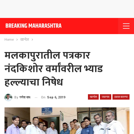
Home
खान्देश
मलकापुरातील पत्रकार
नंदकिशोर वर्मांवरील भ्याड
हल्ल्याचा निषेध
खान्देश
जळगाव
ठळक बातम्या
On
Sep 6, 2019
By
गणेश वाघ