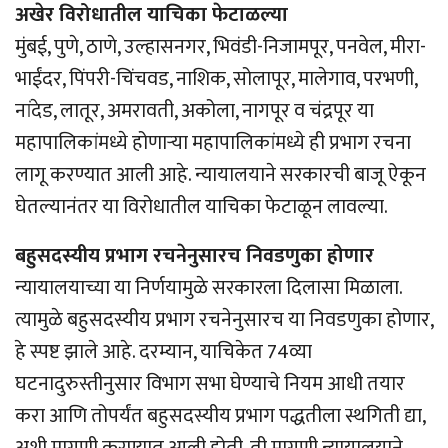
अखेर विरोधातील याचिका फेटाळल्या
मुंबई, पुणे, ठाणे, उल्हासनगर, भिवंडी-निजामपूर, पनवेल, मीरा-
भाईंदर, पिंपरी-चिंचवड, नाशिक, सोलापूर, मालेगाव, परभणी,
नांदेड, लातूर, अमरावती, अकोला, नागपूर व चंद्रपूर या
महापालिकांमध्ये होणार्‍या महापालिकांमध्ये ही प्रभाग रचना
लागू करण्यात आली आहे. न्यायालयाने सरकारची बाजू ऐकून
घेतल्यानंतर या विरोधातील याचिका फेटाळून लावल्या.
बहुसदस्यीय प्रभाग रचनेनुसारच निवडणुका होणार
न्यायालयाच्या या निर्णयामुळे सरकारला दिलासा मिळाला.
त्यामुळे बहुसदस्यीय प्रभाग रचनेनुसारच या निवडणुका होणार,
हे स्पष्ट झाले आहे. दरम्यान, याचिकेत 74व्या
घटनादुरुस्तीनुसार विभाग सभा घेण्याचे नियम आधी तयार
करा आणि तोपर्यंत बहुसदस्यीय प्रभाग पद्धतीला स्थगिती द्या,
अशी मागणी करण्यात आली होती. ती मागणी न्यायालयाने