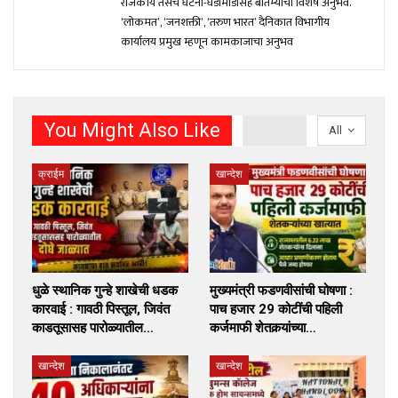
राजकीय तसेच घटना-घडामोंडीसह बातम्यांचा विशेष अनुभव.
‘लोकमत’, ‘जनशक्ती’, ‘तरुण भारत’ दैनिकात विभागीय
कार्यालय प्रमुख म्हणून कामकाजाचा अनुभव
You Might Also Like
All
क्राईम
खान्देश
धुळे स्थानिक गुन्हे शाखेची धडक
मुख्यमंत्री फडणवीसांची घोषणा :
कारवाई : गावठी पिस्तूल, जिवंत
पाच हजार 29 कोटींची पहिली
काडतूसासह पारोळ्यातील…
कर्जमाफी शेतकर्‍यांच्या…
खान्देश
खान्देश