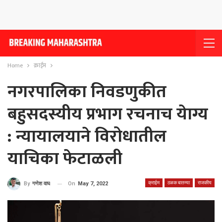
Home
क्राईम
नगरपालिका निवडणुकीत
बहुसदस्यीय प्रभाग रचनाच येाग्य
: न्यायालयाने विरोधातील
याचिका फेटाळली
क्राईम
ठळक बातम्या
राजकीय
On
May 7, 2022
By
गणेश वाघ