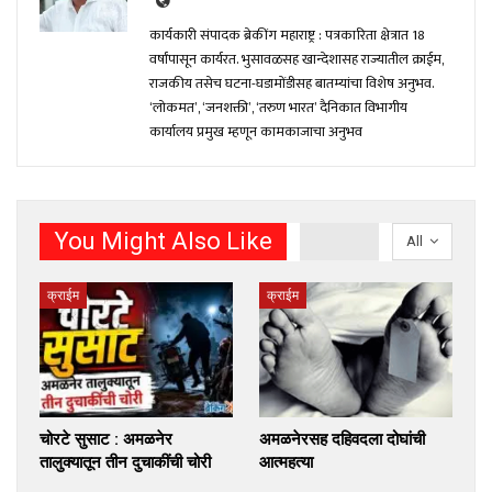
कार्यकारी संपादक ब्रेकींग महाराष्ट्र : पत्रकारिता क्षेत्रात 18
वर्षांपासून कार्यरत. भुसावळसह खान्देशासह राज्यातील क्राईम,
राजकीय तसेच घटना-घडामोंडीसह बातम्यांचा विशेष अनुभव.
‘लोकमत’, ‘जनशक्ती’, ‘तरुण भारत’ दैनिकात विभागीय
कार्यालय प्रमुख म्हणून कामकाजाचा अनुभव
You Might Also Like
All
क्राईम
क्राईम
चोरटे सुसाट : अमळनेर
अमळनेरसह दहिवदला दोघांची
तालुक्यातून तीन दुचाकींची चोरी
आत्महत्या