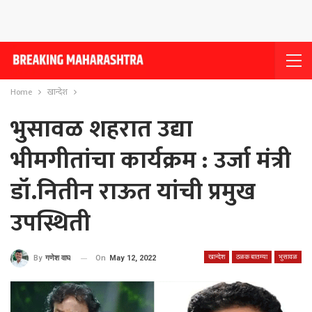
Home
खान्देश
भुसावळ शहरात उद्या
भीमगीतांचा कार्यक्रम : उर्जा मंत्री
डॉ.नितीन राऊत यांची प्रमुख
उपस्थिती
खान्देश
ठळक बातम्या
भुसावळ
On
May 12, 2022
By
गणेश वाघ