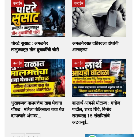
क्राईम
क्राईम
चोरटे सुसाट : अमळनेर
अमळनेरसह दहिवदला दोघांची
तालुक्यातून तीन दुचाकींची चोरी
आत्महत्या
क्राईम
क्राईम
भुसावळात मालमत्तेचा ताबा घेताना
शालार्थ आयडी घोटाळा : मनोज
गोंधळ : महिला पोलिसाला चावा घेत
पाटील, शरद शिंदे, विनोद
दाम्पत्याने अंगावर…
तराळसह 15 संशयितांचे
अटकपूर्व…