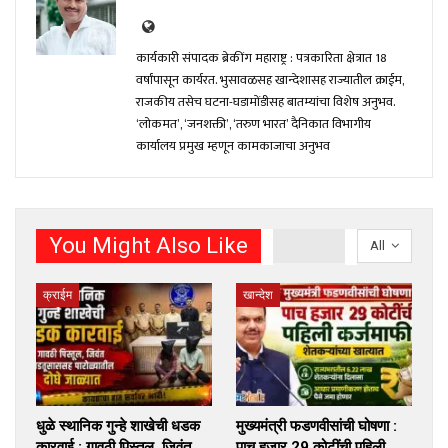
कार्यकारी संपादक ब्रेकींग महाराष्ट्र : पत्रकारिता क्षेत्रात 18
वर्षांपासून कार्यरत. भुसावळसह खान्देशासह राज्यातील क्राईम,
राजकीय तसेच घटना-घडामोंडीसह बातम्यांचा विशेष अनुभव.
‘लोकमत’, ‘जनशक्ती’, ‘तरुण भारत’ दैनिकात विभागीय
कार्यालय प्रमुख म्हणून कामकाजाचा अनुभव
You Might Also Like
All
क्राईम
खान्देश
धुळे स्थानिक गुन्हे शाखेची धडक
मुख्यमंत्री फडणवीसांची घोषणा :
कारवाई : गावठी पिस्तूल, जिवंत
पाच हजार 29 कोटींची पहिली