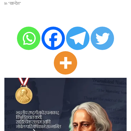
In "खान्देश"