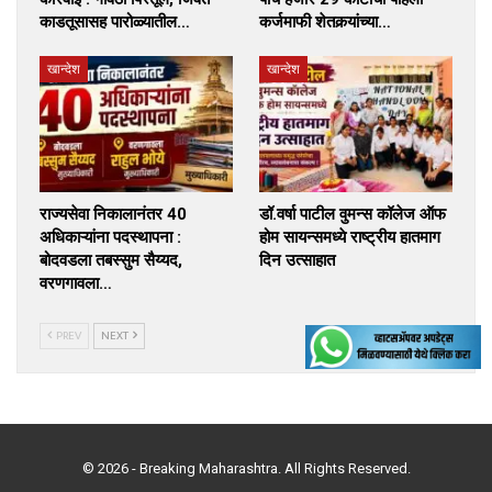
काडतूसासह पारोळ्यातील…
कर्जमाफी शेतकर्‍यांच्या…
खान्देश
खान्देश
राज्यसेवा निकालानंतर 40
डॉ.वर्षा पाटील वुमन्स कॉलेज ऑफ
अधिकाऱ्यांना पदस्थापना :
होम सायन्समध्ये राष्ट्रीय हातमाग
बोदवडला तबस्सुम सैय्यद,
दिन उत्साहात
वरणगावला…
PREV
NEXT
© 2026 - Breaking Maharashtra. All Rights Reserved.