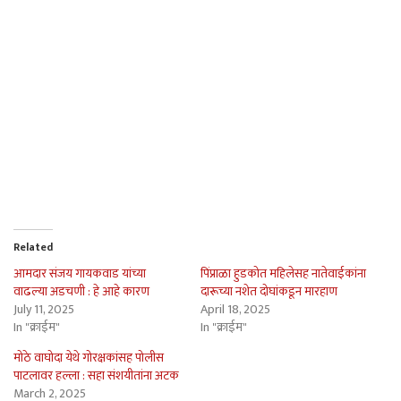
Related
आमदार संजय गायकवाड यांच्या
पिंप्राळा हुडकोत महिलेसह नातेवाईकांना
वाढल्या अडचणी : हे आहे कारण
दारूच्या नशेत दोघांकडून मारहाण
July 11, 2025
April 18, 2025
In "क्राईम"
In "क्राईम"
मोठे वाघोदा येथे गोरक्षकांसह पोलीस
पाटलावर हल्ला : सहा संशयीतांना अटक
March 2, 2025