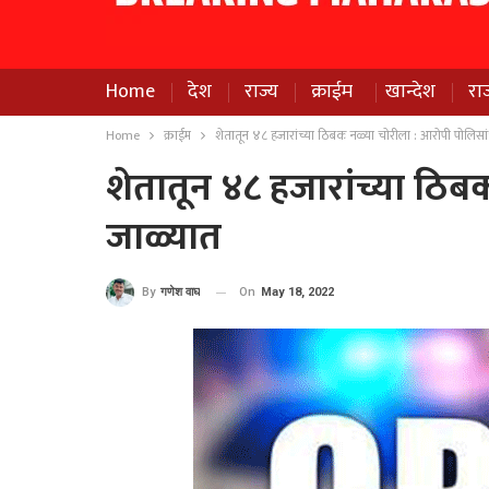
Home
देश
राज्य
क्राईम
खान्देश
रा
Home
क्राईम
शेतातून ४८ हजारांच्या ठिबक नळ्या चोरीला : आरोपी पोलिसां
शेतातून ४८ हजारांच्या ठिब
जाळ्यात
On
May 18, 2022
By
गणेश वाघ