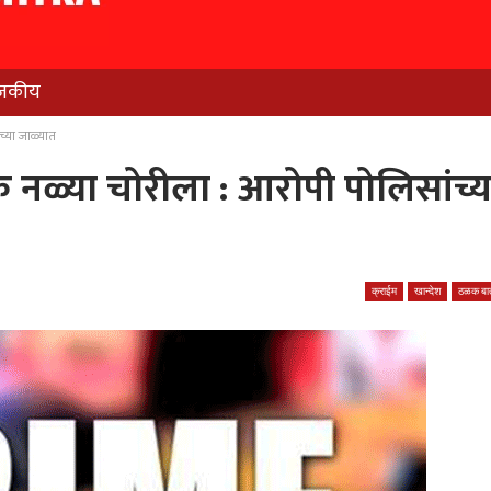
जकीय
च्या जाळ्यात
क नळ्या चोरीला : आरोपी पोलिसांच्य
क्राईम
खान्देश
ठळक बात