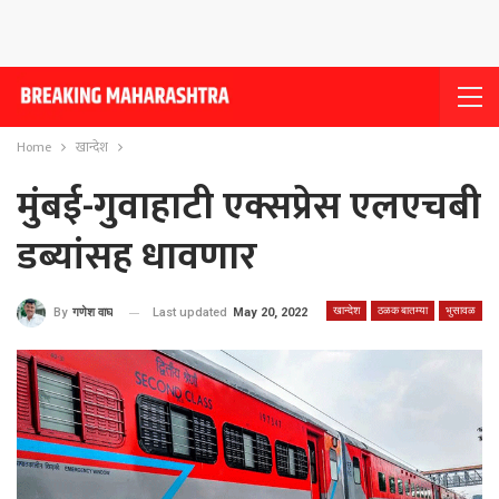
Home
खान्देश
मुंबई-गुवाहाटी एक्सप्रेस एलएचबी
डब्यांसह धावणार
खान्देश
ठळक बातम्या
भुसावळ
Last updated
May 20, 2022
By
गणेश वाघ