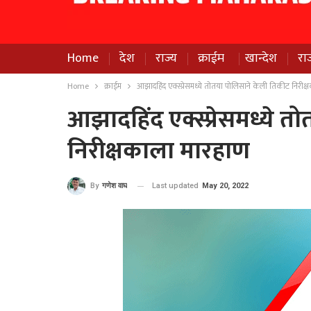
Home
देश
राज्य
क्राईम
खान्देश
रा
Home
क्राईम
आझादहिंद एक्स्प्रेसमध्ये तोतया पोलिसाने केली तिकीट निरीक
आझादहिंद एक्स्प्रेसमध्ये 
निरीक्षकाला मारहाण
Last updated
May 20, 2022
By
गणेश वाघ