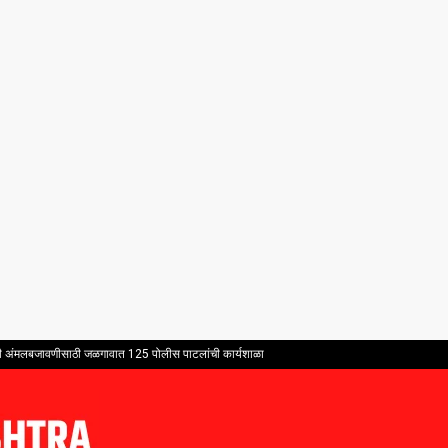
भावी अंमलबजावणीसाठी जळगावात 125 पोलीस पाटलांची कार्यशाळा