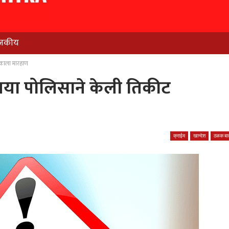
जकीय
्षकाला मारहाण
तोतया पोलिसाने केली तिकीट
क्राईम
खान्देश
ठळक बात