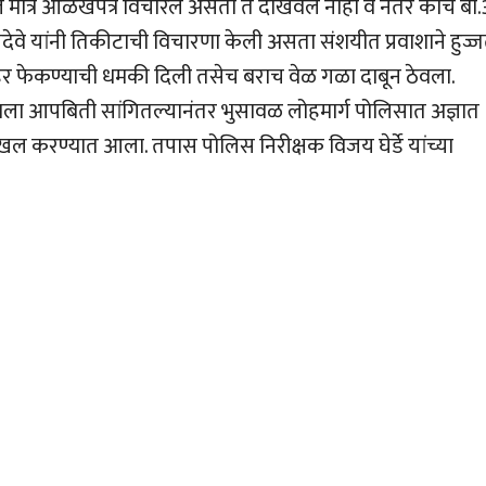
 मात्र ओळखपत्र विचारले असता ते दाखवले नाही व नंतर कोच बी.
ागदेवे यांनी तिकीटाची विचारणा केली असता संशयीत प्रवाशाने हुज्
र फेकण्याची धमकी दिली तसेच बराच वेळ गळा दाबून ठेवला.
याला आपबिती सांगितल्यानंतर भुसावळ लोहमार्ग पोलिसात अज्ञात
दाखल करण्यात आला. तपास पोलिस निरीक्षक विजय घेर्डे यांच्या