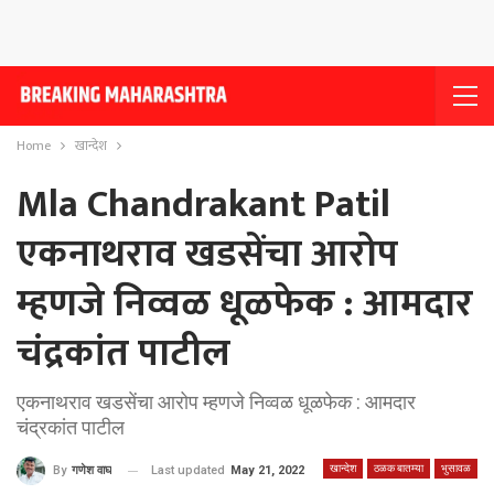
Home
खान्देश
Mla Chandrakant Patil
एकनाथराव खडसेंचा आरोप
म्हणजे निव्वळ धूळफेक : आमदार
चंद्रकांत पाटील
एकनाथराव खडसेंचा आरोप म्हणजे निव्वळ धूळफेक : आमदार
चंद्रकांत पाटील
खान्देश
ठळक बातम्या
भुसावळ
Last updated
May 21, 2022
By
गणेश वाघ