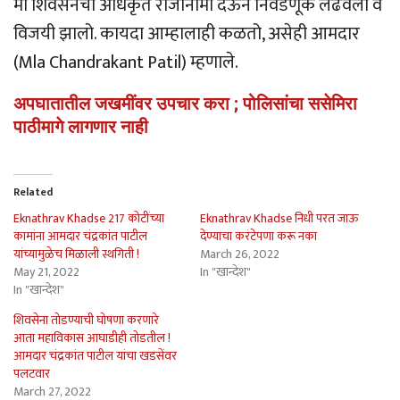
मी शिवसेनेचा अधिकृत राजीनामा देऊन निवडणूक लढवली व
विजयी झालो. कायदा आम्हालाही कळतो, असेही आमदार
(Mla Chandrakant Patil) म्हणाले.
अपघातातील जखमींवर उपचार करा ; पोलिसांचा ससेमिरा
पाठीमागे लागणार नाही
Related
Eknathrav Khadse 217 कोटींच्या
Eknathrav Khadse निधी परत जाऊ
कामांना आमदार चंद्रकांत पाटील
देण्याचा करंटेपणा करू नका
यांच्यामुळेच मिळाली स्थगिती !
March 26, 2022
May 21, 2022
In "खान्देश"
In "खान्देश"
शिवसेना तोडण्याची घोषणा करणारे
आता महाविकास आघाडीही तोडतील !
आमदार चंद्रकांत पाटील यांचा खडसेंवर
पलटवार
March 27, 2022