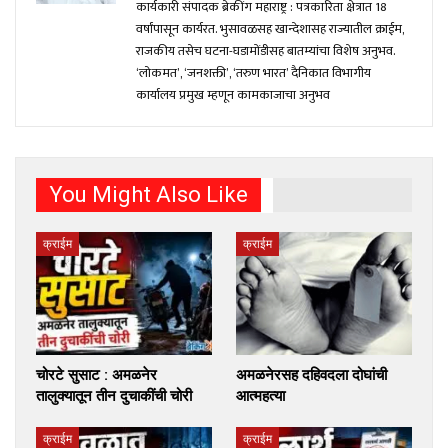
कार्यकारी संपादक ब्रेकींग महाराष्ट्र : पत्रकारिता क्षेत्रात 18
वर्षांपासून कार्यरत. भुसावळसह खान्देशासह राज्यातील क्राईम,
राजकीय तसेच घटना-घडामोंडीसह बातम्यांचा विशेष अनुभव.
‘लोकमत’, ‘जनशक्ती’, ‘तरुण भारत’ दैनिकात विभागीय
कार्यालय प्रमुख म्हणून कामकाजाचा अनुभव
You Might Also Like
क्राईम
क्राईम
चोरटे सुसाट : अमळनेर
अमळनेरसह दहिवदला दोघांची
तालुक्यातून तीन दुचाकींची चोरी
आत्महत्या
क्राईम
क्राईम