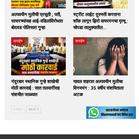
अल्पवयीन मुलीची प्रसूती ; पती,
स्ट्रीट लाईट दुरुस्ती करताना
सासरच्यांसह आई-वडिलांविरोधात
शॉक लागून झिरो वायरमनचा मृत्यू :
बोदवड पोलिसात गुन्हा
चोपडा तालुक्यातील…
क्राईम
क्राईम
नंदुरबार स्थानिक गुन्हे शाखेची
यावल शहरात अल्पवयीन मुलीचा
मोठी कारवाई : सात तलवारींसह
विनयभंग : 35 वर्षीय संशयिताला
संशयीत जाळ्यात
अटक
PREV
NEXT