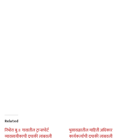
Related
निंभोरा बु.॥ गावातील ट्रान्सपोर्ट
भुसावळातील माहिती अधिकार
व्यावसायीकाची दुचाकी लांबवली
कार्यकर्त्याची दुचाकी लांबवली