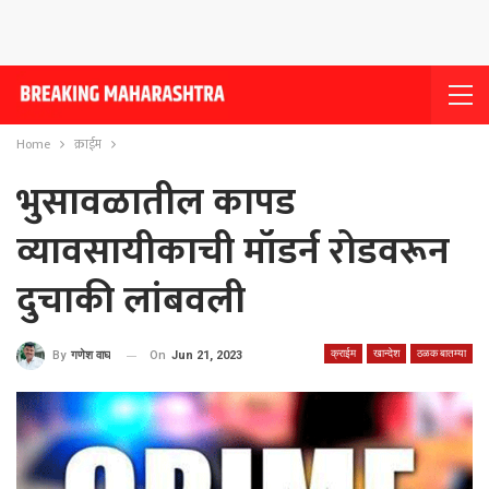
Home
क्राईम
भुसावळातील कापड
व्यावसायीकाची मॉडर्न रोडवरून
दुचाकी लांबवली
क्राईम
खान्देश
ठळक बातम्या
On
Jun 21, 2023
By
गणेश वाघ