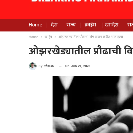
Home
देश
राज्य
क्राईम
खान्देश
रा
Home
क्राईम
ओझरखेड्यातील प्रौढाची विष प्राशन करीत आत्महत्या
ओझरखेड्यातील प्रौढाची वि
On
Jun 21, 2023
By
गणेश वाघ