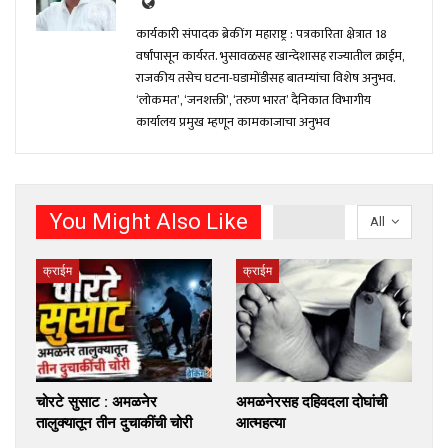
कार्यकारी संपादक ब्रेकींग महाराष्ट्र : पत्रकारिता क्षेत्रात 18
वर्षांपासून कार्यरत. भुसावळसह खान्देशासह राज्यातील क्राईम,
राजकीय तसेच घटना-घडामोंडीसह बातम्यांचा विशेष अनुभव.
‘लोकमत’, ‘जनशक्ती’, ‘तरुण भारत’ दैनिकात विभागीय
कार्यालय प्रमुख म्हणून कामकाजाचा अनुभव
You Might Also Like
All
क्राईम
क्राईम
चोरटे सुसाट : अमळनेर
अमळनेरसह दहिवदला दोघांची
तालुक्यातून तीन दुचाकींची चोरी
आत्महत्या