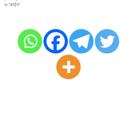
In "क्राईम"