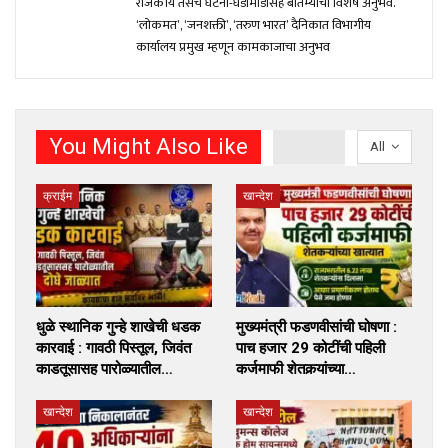
राजकीय तसेच घटना-घडामोंडीसह बातम्यांचा विशेष अनुभव.
‘लोकमत’, ‘जनशक्ती’, ‘तरुण भारत’ दैनिकात विभागीय
कार्यालय प्रमुख म्हणून कामकाजाचा अनुभव
You Might Also Like
All
क्राईम
खान्देश
धुळे स्थानिक गुन्हे शाखेची धडक
मुख्यमंत्री फडणवीसांची घोषणा :
कारवाई : गावठी पिस्तूल, जिवंत
पाच हजार 29 कोटींची पहिली
काडतूसासह पारोळ्यातील…
कर्जमाफी शेतकर्‍यांच्या…
खान्देश
खान्देश