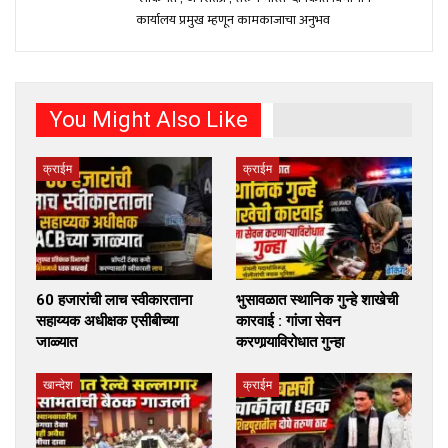
कार्यालय प्रमुख म्हणून कामकाजाचा अनुभव
You Might Also Like
क्राईम
क्राईम
60 हजारांची लाच स्वीकारताना
भुसावळात स्थानिक गुन्हे शाखेची
सहाय्यक अधीक्षक एसीबीच्या
कारवाई : गांजा सेवन
जाळ्यात
करणार्‍याविरोधात गुन्हा
खान्देश
क्राईम