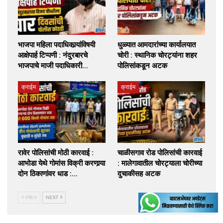
भाजपा महिला पदाधिकार्‍यांविषयी
धुळ्यात आमदारांच्या कार्यालयात
आक्षेपार्ह टिप्पणी : नंदुरबारचे
चोरी : स्थानिक चोरट्यांना शहर
भाजपाचे माजी पदाधिकारी…
पोलिसांकडून अटक
क्राईम
क्राईम
रावेर पोलिसांची मोठी कारवाई :
चाळीसगाव रोड पोलिसांची कारवाई
आभोडा येथे गोमांस विक्री करणार्‍या
: मालेगावातील चोरट्याला चोरीच्या
दोन ठिकाणांवर धाड :…
दुचाकीसह अटक
PREV
NEXT