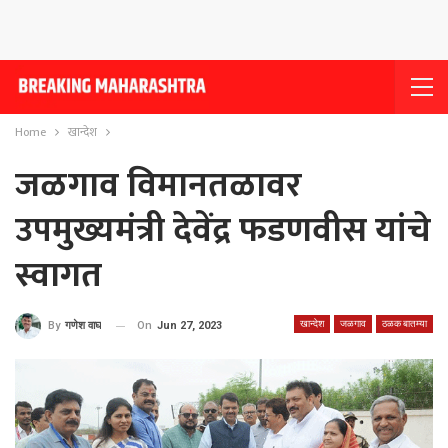
Home
खान्देश
जळगाव विमानतळावर
उपमुख्यमंत्री देवेंद्र फडणवीस यांचे
स्वागत
खान्देश
जळगाव
ठळक बातम्या
On
Jun 27, 2023
By
गणेश वाघ