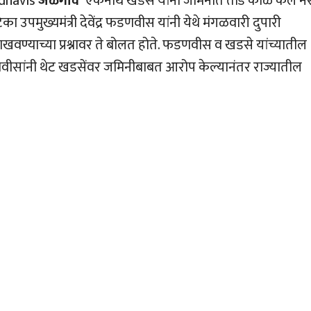
adnavis
जळगाव
एकनाथ खडसे यांनी जमिनीत तोंड काळे केले न
पमुख्यमंत्री देवेंद्र फडणवीस यांनी येथे मंगळवारी दुपारी
डे दाखवण्याच्या प्रश्नावर ते बोलत होते. फडणवीस व खडसे यांच्यातील
वीसांनी थेट खडसेंवर जमिनीबाबत आरोप केल्यानंतर राज्यातील