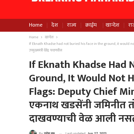
Home
देश
राज्य
क्राईम
खान्देश
रा
Home
खान्देश
If Eknath Khadse had not buried his face in the ground, it would not
उपमुख्यमंत्री देवेंद्र फडणवीस
If Eknath Khadse Had N
Ground, It Would Not 
Flags: Deputy Chief Mi
एकनाथ खडसेंनी जमिनीत तों
दाखवण्याची वेळ आली नसती :
Last updated
Jun 27, 2023
By
गणेश वाघ