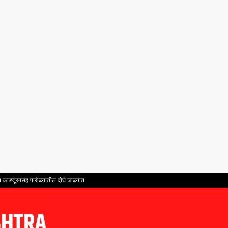
ंत काडतूसासह पारोळ्यातील दोघे जाळ्यात