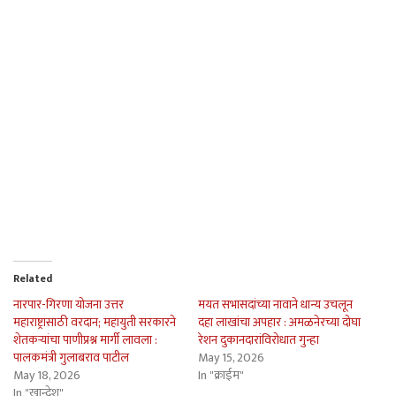
Related
नारपार-गिरणा योजना उत्तर
मयत सभासदांच्या नावाने धान्य उचलून
महाराष्ट्रासाठी वरदान; महायुती सरकारने
दहा लाखांचा अपहार : अमळनेरच्या दोघा
शेतकर्‍यांचा पाणीप्रश्न मार्गी लावला :
रेशन दुकानदारांविरोधात गुन्हा
पालकमंत्री गुलाबराव पाटील
May 15, 2026
May 18, 2026
In "क्राईम"
In "खान्देश"