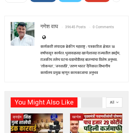
गणेश वाघ
39645 Posts
0 Comments
कार्यकारी संपादक ब्रेकींग महाराष्ट्र : पत्रकारिता क्षेत्रात 18
वर्षांपासून कार्यरत. भुसावळसह खान्देशासह राज्यातील क्राईम,
राजकीय तसेच घटना-घडामोंडीसह बातम्यांचा विशेष अनुभव.
‘लोकमत’, ‘जनशक्ती’, ‘तरुण भारत’ दैनिकात विभागीय
कार्यालय प्रमुख म्हणून कामकाजाचा अनुभव
You Might Also Like
All
क्राईम
खान्देश