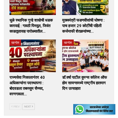
धुळे स्थानिक गुन्हे शाखेची धडक
मुख्यमंत्री फडणवीसांची घोषणा :
कारवाई : गावठी पिस्तूल, जिवंत
पाच हजार 29 कोटींची पहिली
काडतूसासह पारोळ्यातील…
कर्जमाफी शेतकर्‍यांच्या…
खान्देश
खान्देश
राज्यसेवा निकालानंतर 40
डॉ.वर्षा पाटील वुमन्स कॉलेज ऑफ
अधिकाऱ्यांना पदस्थापना :
होम सायन्समध्ये राष्ट्रीय हातमाग
बोदवडला तबस्सुम सैय्यद,
दिन उत्साहात
वरणगावला…
PREV
NEXT