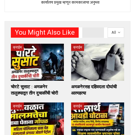
कार्यालय प्रमुख म्हणून कामकाजाचा अनुभव
You Might Also Like
All
क्राईम
क्राईम
चोरटे सुसाट : अमळनेर
अमळनेरसह दहिवदला दोघांची
तालुक्यातून तीन दुचाकींची चोरी
आत्महत्या
क्राईम
क्राईम