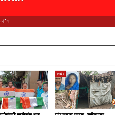
जकीय
क्राईम
ालिकेतर्फे नागरिकांना ध्वज
रावेर तालुका हादरला : चारित्र्याच्या