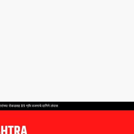
ांच्या रोकडसह 89 ग्रॅम वजनाचे दागिने लंपास