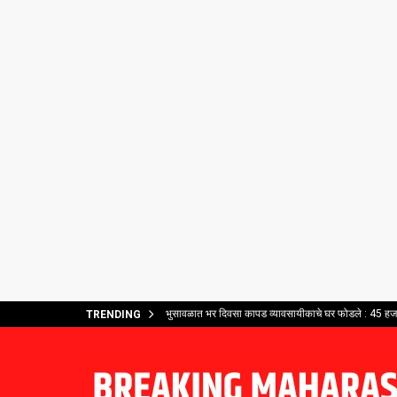
भुसावळात भर दिवसा कापड व्यावसायीकाचे घर फोडले : 45 हजार
TRENDING