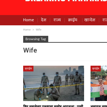
Home
देश
राज्य
क्राईम
खान्देश
रा
Home
Wife
Browsing Tag
Wife
क्राईम
क्राईम
शिर नसलेल्या पुरूषाचा मृतदेह आढळला : पत्नी
भुसावळ नगरप