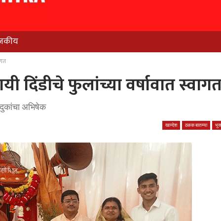
जकीय
ागत
यी दिंडीचे फुलांच्या वर्षावात स्वाग
ादुकांचा अभिषेक
खान्देश
ठळक बातम्या
भु