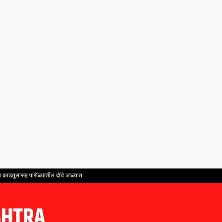
ंत काडतूसासह पारोळ्यातील दोघे जाळ्यात