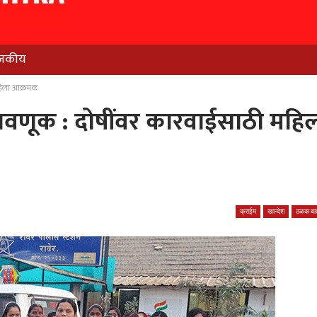
जकीय
हिला आक्रमक
वणूक : दोषींवर कारवाईसाठी महि
क्राईम
खान्देश
ठळक बात