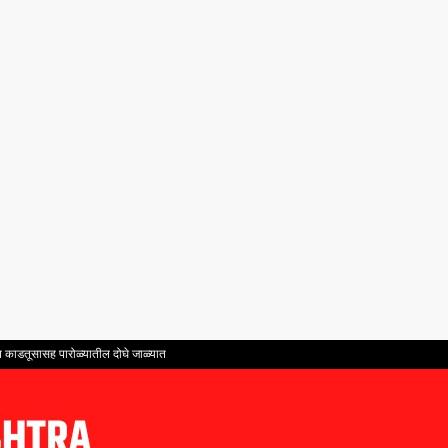
ंत काडतूसासह पारोळ्यातील दोघे जाळ्यात