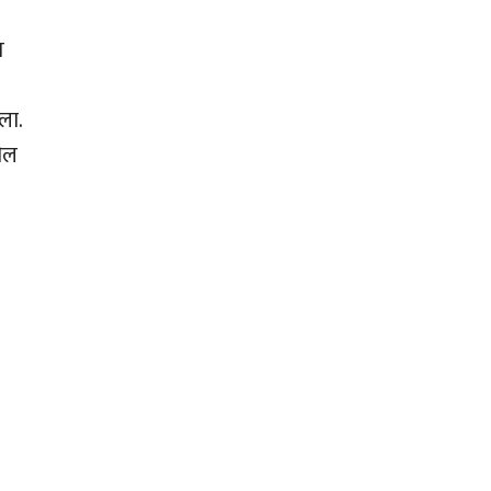
स
ला.
ील