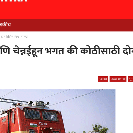
जकीय
ोन विशेष रेल्वे गाड्या
आणि चेन्नईहून भगत की कोठीसाठी दो
खान्देश
ठळक बातम्या
भु