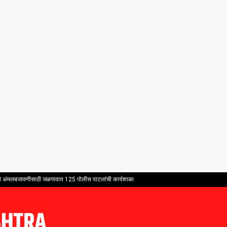
भावी अंमलबजावणीसाठी जळगावात 125 पोलीस पाटलांची कार्यशाळा